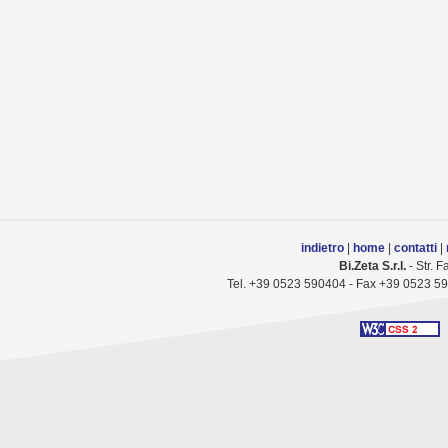
indietro
|
home
|
contatti
|
Bi.Zeta S.r.l.
- Str. 
Tel. +39 0523 590404 - Fax +39 0523 59