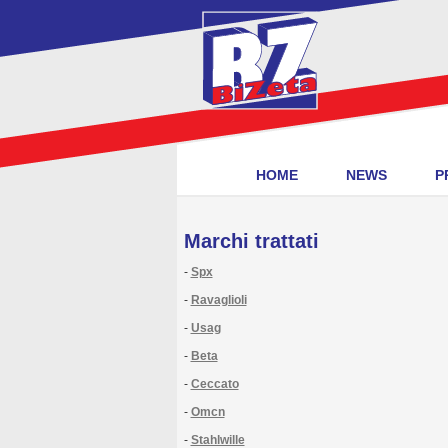
HOME
NEWS
P
Marchi trattati
-
Spx
-
Ravaglioli
-
Usag
-
Beta
-
Ceccato
-
Omcn
-
Stahlwille